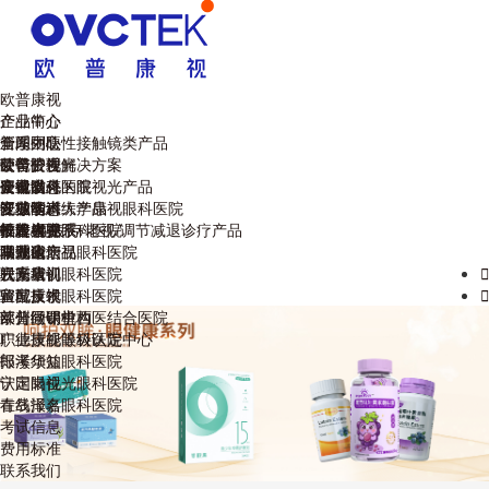
欧普康视
企业简介
产品中心
管理团队
全系列硬性接触镜类产品
新闻中心
荣誉资质
硬镜护理解决方案
公司公告
欧普眼视光
企业文化
硬镜以外的眼视光产品
公司动态
安徽省
康视眼科医院
视功能训练产品
区域动态
江苏省
安徽医科大学康视眼科医院
专业学术
干眼/视疲劳/老视/调节减退诊疗产品
欧普视界
福建省
蚌埠康视眼科医院
技术大赛
投资者关系
眼健康产品
湖北省
马鞍山康视眼科医院
巢湖论坛
联系我们
云南省
六安康视眼科医院
视光培训
联系我们

宣城康视眼科医院
验配技术
留言反馈

莱州同明中西医结合医院
欧普微课堂
部分经销机构
广德康视眼科医院
职业技能等级认定中心
郎溪华益眼科医院
报考须知
宁国眼视光眼科医院
认定岗位
青岛泽嘉眼科医院
在线报名
考试信息
费用标准
联系我们