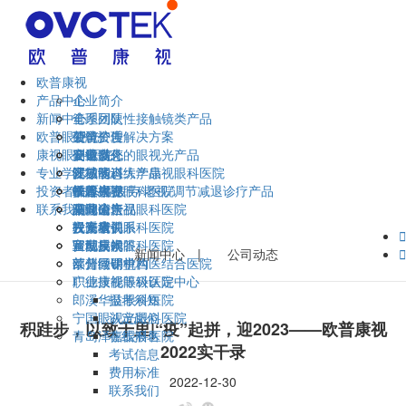
欧普康视
产品中心
企业简介
新闻中心
管理团队
全系列硬性接触镜类产品
欧普眼视光
荣誉资质
硬镜护理解决方案
公司公告
康视眼科医院
企业文化
硬镜以外的眼视光产品
公司动态
安徽省
专业学术
视功能训练产品
区域动态
江苏省
安徽医科大学康视眼科医院
投资者关系
干眼/视疲劳/老视/调节减退诊疗产品
欧普视界
福建省
蚌埠康视眼科医院
技术大赛
联系我们
眼健康产品
湖北省
马鞍山康视眼科医院
巢湖论坛
公司公告
云南省
六安康视眼科医院
视光培训
投资者关系
联系我们

宣城康视眼科医院
验配技术
互动易问答
留言反馈
新闻中心
|
公司动态

莱州同明中西医结合医院
欧普微课堂
部分经销机构
广德康视眼科医院
职业技能等级认定中心
郎溪华益眼科医院
报考须知
宁国眼视光眼科医院
认定岗位
积跬步，以致千里|“疫”起拼，迎2023——欧普康视
青岛泽嘉眼科医院
在线报名
2022实干录
考试信息
费用标准
2022-12-30
联系我们