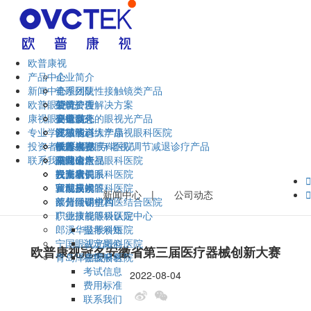
欧普康视
产品中心
企业简介
新闻中心
管理团队
全系列硬性接触镜类产品
欧普眼视光
荣誉资质
硬镜护理解决方案
公司公告
康视眼科医院
企业文化
硬镜以外的眼视光产品
公司动态
安徽省
专业学术
视功能训练产品
区域动态
江苏省
安徽医科大学康视眼科医院
投资者关系
干眼/视疲劳/老视/调节减退诊疗产品
欧普视界
福建省
蚌埠康视眼科医院
技术大赛
联系我们
眼健康产品
湖北省
马鞍山康视眼科医院
巢湖论坛
公司公告
云南省
六安康视眼科医院
视光培训
投资者关系
联系我们

宣城康视眼科医院
验配技术
互动易问答
留言反馈
新闻中心
|
公司动态

莱州同明中西医结合医院
欧普微课堂
部分经销机构
广德康视眼科医院
职业技能等级认定中心
郎溪华益眼科医院
报考须知
宁国眼视光眼科医院
认定岗位
欧普康视冠名安徽省第三届医疗器械创新大赛
青岛泽嘉眼科医院
在线报名
考试信息
2022-08-04
费用标准
联系我们