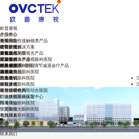
欧普康视
企业简介
产品中心
管理团队
全系列硬性接触镜类产品
新闻中心
荣誉资质
硬镜护理解决方案
公司公告
欧普眼视光
企业文化
硬镜以外的眼视光产品
公司动态
安徽省
康视眼科医院
视功能训练产品
区域动态
江苏省
安徽医科大学康视眼科医院
专业学术
干眼/视疲劳/老视/调节减退诊疗产品
欧普视界
福建省
蚌埠康视眼科医院
技术大赛
投资者关系
眼健康产品
湖北省
马鞍山康视眼科医院
巢湖论坛
联系我们
云南省
六安康视眼科医院
视光培训
联系我们

宣城康视眼科医院
验配技术
留言反馈

莱州同明中西医结合医院
欧普微课堂
部分经销机构
广德康视眼科医院
职业技能等级认定中心
郎溪华益眼科医院
报考须知
宁国眼视光眼科医院
认定岗位
青岛泽嘉眼科医院
在线报名
考试信息
费用标准
联系我们