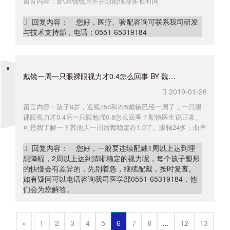
留言内容：新Ok镜镜片不开封能保存多长时间
回复内容： 您好，医疗、验配咨询可联系我司研发
与技术支持部，电话：0551-65319184
戴镜一周一只眼裸眼视力才0.4怎么回事 BY 魏女士
2019-01-26
留言内容：孩子9岁，近视250和225戴镜已经一周了，一只眼
裸眼视力才0.4另一只眼勉强0.8怎么回事？配镜医生说正常。
可是我了解一下其他人一周后都稳定在1.0了。眼轴24多，曲率
42。
回复内容： 您好，一般要连续配戴1周以上达到理
想降幅，2周以上达到清晰稳定的视力呢，每个孩子塑形
的快慢会有差异的，先别着急，继续配戴，按时复查。
如有疑问可以电话咨询我司医学部0551-65319184，他
们会为您解答。
«
1
2
3
4
5
6
7
8
...
12
13