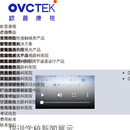
欧普康视
企业简介
产品中心
管理团队
全系列硬性接触镜类产品
新闻中心
荣誉资质
硬镜护理解决方案
公司公告
欧普眼视光
企业文化
硬镜以外的眼视光产品
公司动态
安徽省
康视眼科医院
视功能训练产品
区域动态
江苏省
安徽医科大学康视眼科医院
专业学术
干眼/视疲劳/老视/调节减退诊疗产品
欧普视界
福建省
蚌埠康视眼科医院
技术大赛
投资者关系
眼健康产品
湖北省
马鞍山康视眼科医院
巢湖论坛
公司公告
联系我们
云南省
六安康视眼科医院
视光培训
投资者关系
联系我们

宣城康视眼科医院
验配技术
互动易问答
留言反馈

莱州同明中西医结合医院
欧普微课堂
部分经销机构
广德康视眼科医院
职业技能等级认定中心
郎溪华益眼科医院
报考须知
宁国眼视光眼科医院
认定岗位
青岛泽嘉眼科医院
在线报名
考试信息
费用标准
联系我们
培训学校新闻展示