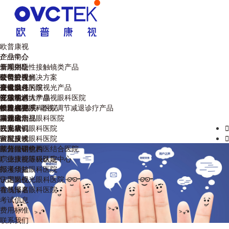
欧普康视
企业简介
产品中心
管理团队
全系列硬性接触镜类产品
新闻中心
荣誉资质
硬镜护理解决方案
公司公告
欧普眼视光
企业文化
硬镜以外的眼视光产品
公司动态
安徽省
康视眼科医院
视功能训练产品
区域动态
江苏省
安徽医科大学康视眼科医院
专业学术
干眼/视疲劳/老视/调节减退诊疗产品
欧普视界
福建省
蚌埠康视眼科医院
技术大赛
投资者关系
眼健康产品
湖北省
马鞍山康视眼科医院
巢湖论坛
联系我们
云南省
六安康视眼科医院
视光培训
联系我们

宣城康视眼科医院
验配技术
留言反馈

莱州同明中西医结合医院
欧普微课堂
部分经销机构
广德康视眼科医院
职业技能等级认定中心
郎溪华益眼科医院
报考须知
宁国眼视光眼科医院
认定岗位
青岛泽嘉眼科医院
在线报名
考试信息
费用标准
联系我们